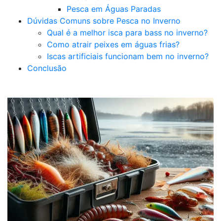
Pesca em Águas Paradas
Dúvidas Comuns sobre Pesca no Inverno
Qual é a melhor isca para bass no inverno?
Como atrair peixes em águas frias?
Iscas artificiais funcionam bem no inverno?
Conclusão