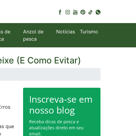
as de
Anzol de
Notícias
Turismo
ca
pesca
ixe (E Como Evitar)
Inscreva-se em
Erros
nosso blog
Receba dicas de pesca e
as que
atualizações direto em seu
o
email.