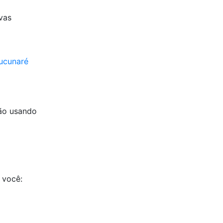
ivas
tucunaré
ão usando
 você: