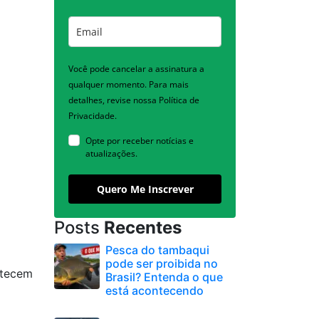
Você pode cancelar a assinatura a
qualquer momento. Para mais
detalhes, revise nossa Política de
Privacidade.
Opte por receber notícias e
atualizações.
Quero Me Inscrever
Posts
Recentes
Pesca do tambaqui
pode ser proibida no
ntecem
Brasil? Entenda o que
está acontecendo