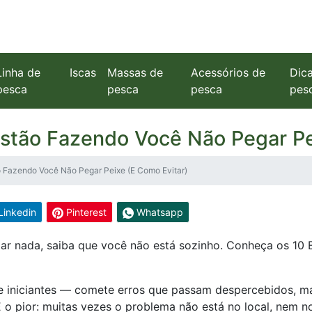
Linha de
Iscas
Massas de
Acessórios de
Dic
pesca
pesca
pesca
pes
Estão Fazendo Você Não Pegar Pe
o Fazendo Você Não Pegar Peixe (E Como Evitar)
Linkedin
Pinterest
Whatsapp
ar nada, saiba que você não está sozinho. Conheça os 10 
e iniciantes — comete erros que passam despercebidos, m
E o pior: muitas vezes o problema não está no local, nem n