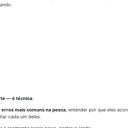
ando.
rte — é técnica
.
s
erros mais comuns na pesca
, entender por que eles aco
itar cada um deles.